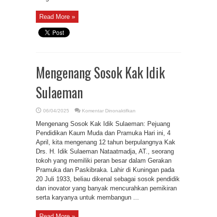
Read More »
Mengenang Sosok Kak Idik
Sulaeman
pada
06/04/2025
Komentar Dinonaktifkan
Mengenang
Sosok
Mengenang Sosok Kak Idik Sulaeman: Pejuang
Kak
Idik
Pendidikan Kaum Muda dan Pramuka Hari ini, 4
Sulaeman
April, kita mengenang 12 tahun berpulangnya Kak
Drs. H. Idik Sulaeman Nataatmadja, AT., seorang
tokoh yang memiliki peran besar dalam Gerakan
Pramuka dan Paskibraka. Lahir di Kuningan pada
20 Juli 1933, beliau dikenal sebagai sosok pendidik
dan inovator yang banyak mencurahkan pemikiran
serta karyanya untuk membangun ...
Read More »