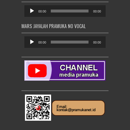
Pemutar
Audio
00:00
00:00
MARS JAYALAH PRAMUKA NO VOCAL
Pemutar
Audio
00:00
00:00
Email:
kontak@pramukanet.id