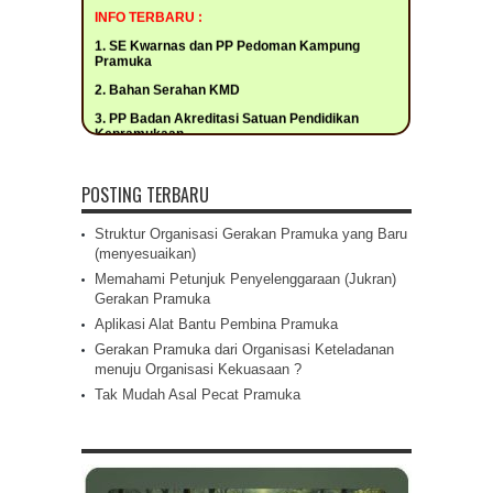
INFO TERBARU :
1. SE Kwarnas dan PP Pedoman Kampung
Pramuka
2. Bahan Serahan KMD
3. PP Badan Akreditasi Satuan Pendidikan
Kepramukaan
Unduh pada Menu Regulasi - Peraturan Gerakan
Pramuka
POSTING TERBARU
Permendikbudristek Nomor 12 Tahun 2024
Struktur Organisasi Gerakan Pramuka yang Baru
tentang Kurikulum pada Paud, Jenjang
(menyesuaikan)
Dikdasmen
Memahami Petunjuk Penyelenggaraan (Jukran)
Unduh pada menu Regulasi - Peraturan terkait
Gerakan Pramuka
Gerakan Pramuka
Aplikasi Alat Bantu Pembina Pramuka
Gerakan Pramuka dari Organisasi Keteladanan
menuju Organisasi Kekuasaan ?
Tak Mudah Asal Pecat Pramuka