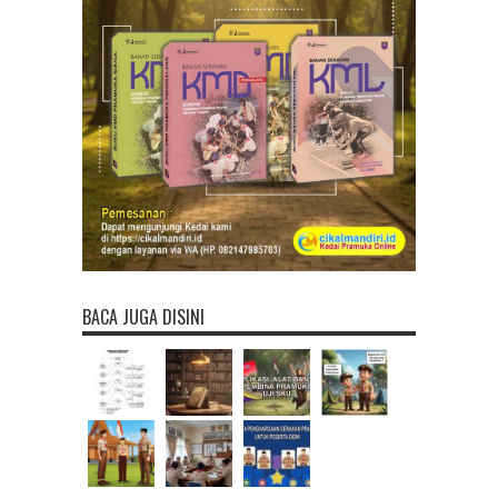
BACA JUGA DISINI