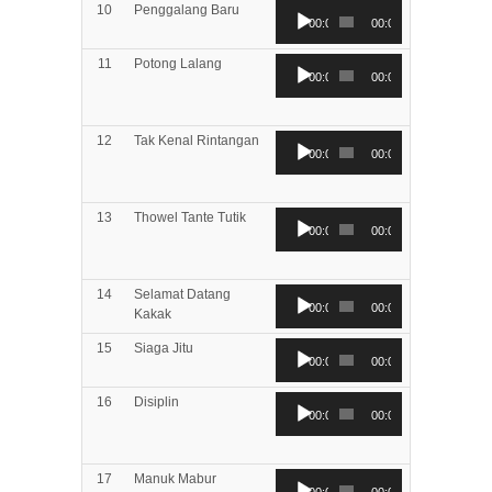
Pemutar
10
Penggalang Baru
00:00
00:00
Audio
Pemutar
11
Potong Lalang
00:00
00:00
Audio
Pemutar
12
Tak Kenal Rintangan
00:00
00:00
Audio
Pemutar
13
Thowel Tante Tutik
00:00
00:00
Audio
Pemutar
14
Selamat Datang
00:00
00:00
Audio
Kakak
Pemutar
15
Siaga Jitu
00:00
00:00
Audio
Pemutar
16
Disiplin
00:00
00:00
Audio
Pemutar
17
Manuk Mabur