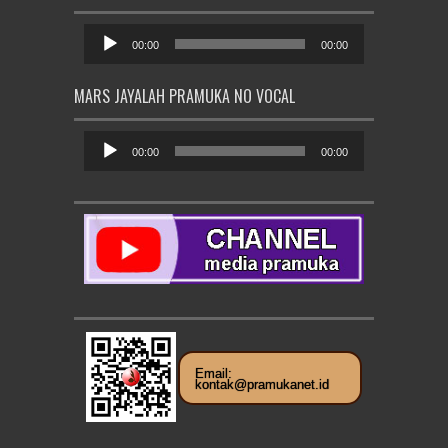
Pemutar
Audio
00:00
00:00
MARS JAYALAH PRAMUKA NO VOCAL
Pemutar
Audio
00:00
00:00
Email:
kontak@pramukanet.id