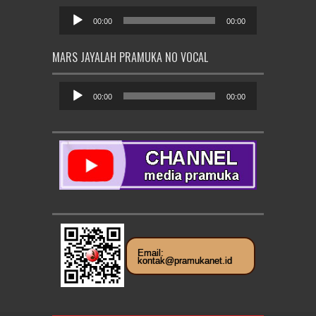
Pemutar
Audio
00:00
00:00
MARS JAYALAH PRAMUKA NO VOCAL
Pemutar
Audio
00:00
00:00
Email:
kontak@pramukanet.id