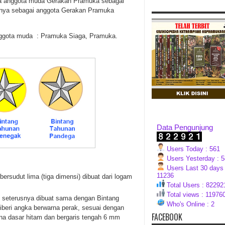
da anggota muda Gerakan Pramuka sebagai
annya sebagai anggota Gerakan Pramuka
nggota muda : Pramuka Siaga, Pramuka.
Data Pengunjung
Users Today : 561
Users Yesterday : 
Users Last 30 days 
11236
rsudut lima (tiga dimensi) dibuat dari logam
Total Users : 82292
Total views : 11976
n seterusnya dibuat sama dengan Bintang
Who's Online : 2
diberi angka berwarna perak, sesuai dengan
FACEBOOK
rna dasar hitam dan bergaris tengah 6 mm