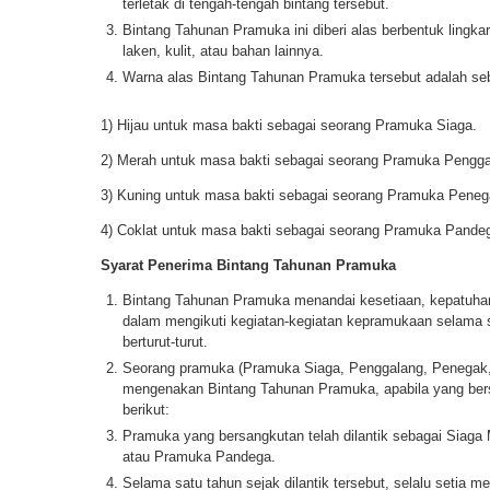
terletak di tengah-tengah bintang tersebut.
Bintang Tahunan Pramuka ini diberi alas berbentuk lingkar
laken, kulit, atau bahan lainnya.
Warna alas Bintang Tahunan Pramuka tersebut adalah seb
1) Hijau untuk masa bakti sebagai seorang Pramuka Siaga.
2) Merah untuk masa bakti sebagai seorang Pramuka Pengga
3) Kuning untuk masa bakti sebagai seorang Pramuka Peneg
4) Coklat untuk masa bakti sebagai seorang Pramuka Pande
Syarat Penerima Bintang Tahunan Pramuka
Bintang Tahunan Pramuka menandai kesetiaan, kepatuhan
dalam mengikuti kegiatan-kegiatan kepramukaan selama s
berturut-turut.
Seorang pramuka (Pramuka Siaga, Penggalang, Penegak
mengenakan Bintang Tahunan Pramuka, apabila yang ber
berikut:
Pramuka yang bersangkutan telah dilantik sebagai Siag
atau Pramuka Pandega.
Selama satu tahun sejak dilantik tersebut, selalu setia m