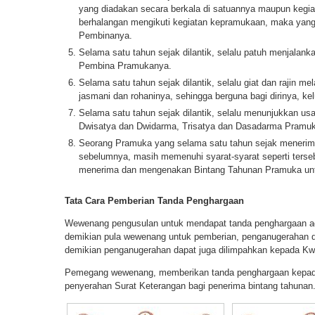
yang diadakan secara berkala di satuannya maupun kegiat
berhalangan mengikuti kegiatan kepramukaan, maka yan
Pembinanya.
Selama satu tahun sejak dilantik, selalu patuh menjalank
Pembina Pramukanya.
Selama satu tahun sejak dilantik, selalu giat dan rajin me
jasmani dan rohaninya, sehingga berguna bagi dirinya, ke
Selama satu tahun sejak dilantik, selalu menunjukkan u
Dwisatya dan Dwidarma, Trisatya dan Dasadarma Pramu
Seorang Pramuka yang selama satu tahun sejak menerim
sebelumnya, masih memenuhi syarat-syarat seperti terseb
menerima dan mengenakan Bintang Tahunan Pramuka untu
Tata Cara Pemberian Tanda Penghargaan
Wewenang pengusulan untuk mendapat tanda penghargaan a
demikian pula wewenang untuk pemberian, penganugerahan 
demikian penganugerahan dapat juga dilimpahkan kepada Kwa
Pemegang wewenang, memberikan tanda penghargaan kepada
penyerahan Surat Keterangan bagi penerima bintang tahunan