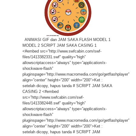
ANIMASI GIF dan JAM SAKA FLASH MODEL 1
MODEL 2 SCRIPT JAM SAKA CASING 1
<#embed src=”http://www.swfcabin.com/swf-
files/1413382331.swf” quality=”high”
allowscriptaccess=”always” type=”application/x-
shockwave-flash”
pluginspage=”http://www.macromedia.com/go/getflashplayer”
align=”center” height=”200″ width=”200″>Ket :
setelah dicopy, hapus tanda # SCRIPT JAM SAKA
CASING 2 <#embed
src=”http://www.swfcabin.com/swf-
files/1413382448.swf” quality=”high”
allowscriptaccess=”always” type=”application/x-
shockwave-flash”
pluginspage=”http://www.macromedia.com/go/getflashplayer”
align=”center” height=”200″ width=”200″>Ket :
setelah dicopy, hapus tanda # SCRIPT JAM