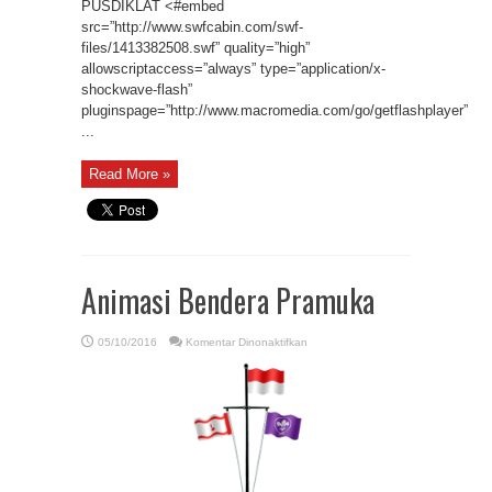
PUSDIKLAT <#embed
src=”http://www.swfcabin.com/swf-
files/1413382508.swf” quality=”high”
allowscriptaccess=”always” type=”application/x-
shockwave-flash”
pluginspage=”http://www.macromedia.com/go/getflashplayer”
...
Read More »
Animasi Bendera Pramuka
pada
05/10/2016
Komentar Dinonaktifkan
Animasi
Bendera
Pramuka