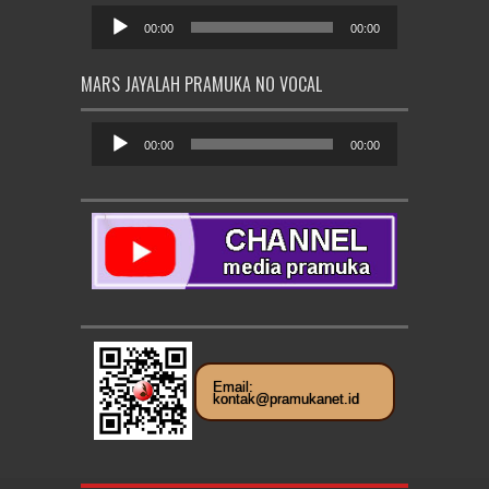
Pemutar
Audio
00:00
00:00
MARS JAYALAH PRAMUKA NO VOCAL
Pemutar
Audio
00:00
00:00
Email:
kontak@pramukanet.id